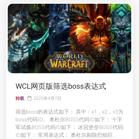
WCL网页版筛选boss表达式
转载
2025年4月7日
筛选boss的表达式如下： 其中：x1，x2，x3为
boss代码ID。 奥杜尔BOSS代码ID如下： ‌十字
军试炼BOSS代码ID如下： 冰冠堡垒BOSS代码
ID如下： 常用表达式： 奥杜尔剔除烈焰巨...